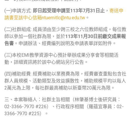
(一)申請方式:
即日起受理申請至113年7月31日止
，
寄送申
請書至該中心信箱
ntuemitlc@ntu.edu.tw
。
(二)社群組成: 成員須由至少跨三校之六位教師組成，每位教
師以參加一個社群為限，並於
113年11月30日前繳交成果報
告書
。申請辦法、經費編列說明及申請表單詳如附件。
(三)本校EMI教學資源中心預計舉辦成果分享會等相關活
動，詳細資訊將於該中心網站另行公告。
(四)補助經費: 經費補助以業務費為限，經費審查重點包含社
群人員規模、活動類型及效益擴散性，補助規模平均以每人
2萬元為上限，每社群最高補助以新臺幣20萬元為限。
三、本案聯絡人：社群主旨相關（林肇基博士後研究員：
02-3366-7970 #226）、行政程序相關（羅蕴宜專員：02-
3366-7970 #225）。