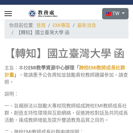
選擇你的語言
TW
你目前位置:
首頁
EMI專區
最新消息
【轉知】國立臺灣大學 函
【轉知】國立臺灣大學 函
主旨：本校
EMI
教學資源中心辦理「
跨校
EMI
教師成長社群
計畫
」
，敬請惠予公告周知並鼓勵貴校教師踴躍參加，請查
照。
說明：
一、旨揭辦法以鼓勵大專校院教師組成跨校EMI教師成長社
群，創造支持性環境與互助網絡，促進跨校對話及共同成長
活動，達成教師增能及提升雙語教育品質之目的。
二、跨校EMI教師成長社群申請說明：