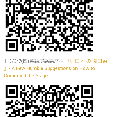
113/3/7(四)英語演講講座---
「開口才 の 開口菜
」- A Few Humble Suggestions on How to
Command the Stage