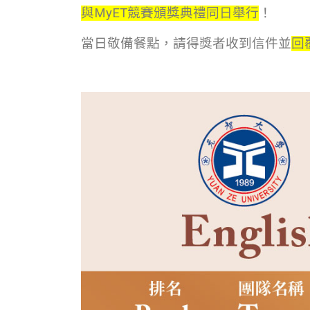
與MyET競賽頒獎典禮同日舉行
！
當日敬備餐點，請得獎者收到信件並
回