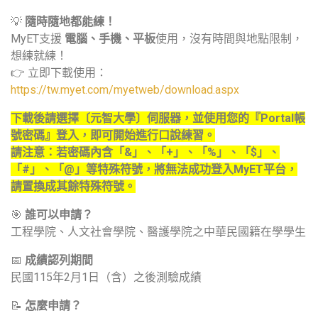
💡
隨時隨地都能練！
MyET支援
電腦、手機、平板
使用，沒有時間與地點限制，
想練就練！
👉 立即下載使用：
https://tw.myet.com/myetweb/download.aspx
下載後請選擇〔元智大學〕伺服器，並使用您的『Portal帳
號密碼』登入，即可開始進行口說練習。
請注意：若密碼內含「&」、「+」、「%」、「$」、
「#」、「@」等特殊符號，將無法成功登入MyET平台，
請置換成其餘特殊符號。
🎯
誰可以申請？
工程學院、人文社會學院、醫護學院之中華民國籍在學學生
📅
成績認列期間
民國115年2月1日（含）之後測驗成績
📝
怎麼申請？