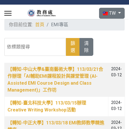
選擇你的語言
TW
你目前位置:
首頁
EMI專區
依標題搜尋
篩
清
選
除
文章列表
名稱
發佈日期
【轉知-中山大學&臺南藝術大學】113/03/21合
2024-
03-12
作辦理「AI輔助EMI課程設計與課堂管理 (AI-
Assisted EMI Course Design and Class
Management)」工作坊
【轉知-臺北科技大學】113/03/15辦理
2024-
03-12
Creative Writing Workshop活動
【轉知-中正大學】113/03/18 EMI教師教學精進
2024-
03-12