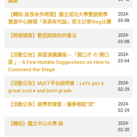
講座
【轉知-延長收件時間】國立成功大學雙語教學
2024-
03-08
資源中心辦理「英英有代誌」英文日常Vlog比賽
【問卷調查】歡迎說說你的看法
2024-
03-08
【活動公告】英語演講講座---「開口才 の 開口
2024-
03-04
菜 」- A Few Humble Suggestions on How to
Command the Stage
【活動公告】MyET平台說明會：Let’s get a
2024-
02-29
great score and best grade
【活動公告】遊學菲律賓，讓夢想起"菲"
2024-
02-29
【轉知】國立中山大學 函
2024-
02-20