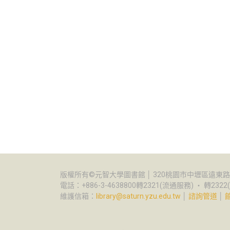
版權所有©元智大學圖書館 │ 320桃園市中壢區遠東路1
電話：+886-3-4638800轉2321(流通服務) ‧ 轉232
維護信箱：
library@saturn.yzu.edu.tw
│
諮詢管道
│