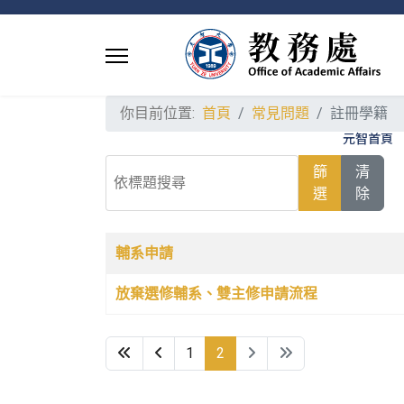
你目前位置:
首頁
常見問題
註冊學籍
元智首頁
依標題搜尋
篩
清
選
除
文章列表
名稱
發佈日期
輔系申請
放棄選修輔系、雙主修申請流程
1
2