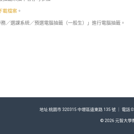
下載檔案
。
／教學務／選課系統／預選電腦抽籤（一般生）」進行電腦抽籤。
地址:桃園市 320315 中壢區遠東路 135 號 ｜ 電話:03
© 2026 元智大學教務處 