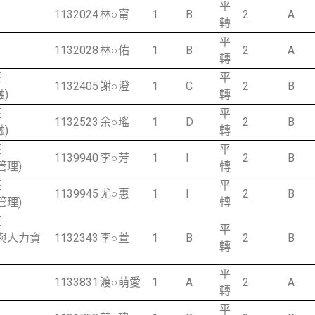
平
1132024
林○甯
1
B
2
A
轉
平
1132028
林○佑
1
B
2
A
轉
班
平
1132405
謝○澄
1
C
2
B
)
轉
班
平
1132523
余○瑤
1
D
2
B
)
轉
班
平
1139940
李○芳
1
I
2
B
管理)
轉
班
平
1139945
尤○惠
1
I
2
B
管理)
轉
班
平
銷與人力資
1132343
李○萱
1
B
2
B
轉
平
1133831
渡○萌愛
1
A
2
A
轉
平