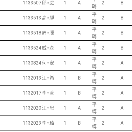
1133507
邱○庭
1
A
2
B
轉
平
1133513
高○驊
1
A
2
B
轉
平
1133518
周○騰
1
A
2
B
轉
平
1133524
威○森
1
A
2
B
轉
平
1130824
何○安
1
A
2
A
轉
平
1132013
江○希
1
B
2
A
轉
平
1132017
李○萱
1
B
2
A
轉
平
1132020
江○恩
1
A
2
A
轉
平
1132023
李○琦
1
B
2
A
轉