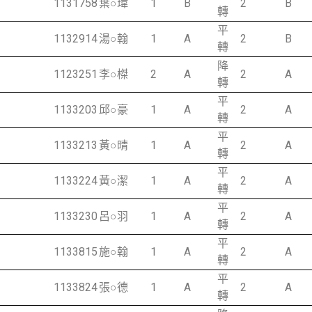
1131758
葉○瑋
1
B
2
B
轉
平
1132914
湯○翰
1
A
2
B
轉
降
1123251
李○榤
2
A
2
A
轉
平
1133203
邱○豪
1
A
2
A
轉
平
1133213
黃○晴
1
A
2
A
轉
平
1133224
黃○潔
1
A
2
A
轉
平
1133230
呂○羽
1
A
2
A
轉
平
1133815
施○翰
1
A
2
A
轉
平
1133824
張○德
1
A
2
A
轉