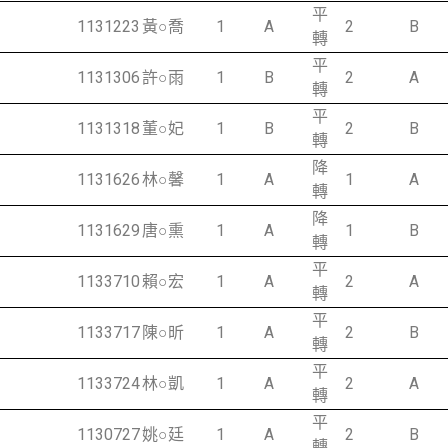
平
1131223
黃○喬
1
A
2
B
轉
平
1131306
許○雨
1
B
2
A
轉
平
1131318
董○妃
1
B
2
B
轉
降
1131626
林○馨
1
A
1
A
轉
降
1131629
唐○熏
1
A
1
B
轉
平
1133710
賴○宏
1
A
2
A
轉
平
1133717
陳○昕
1
A
2
B
轉
平
1133724
林○凱
1
A
2
A
轉
平
1130727
姚○廷
1
A
2
B
轉