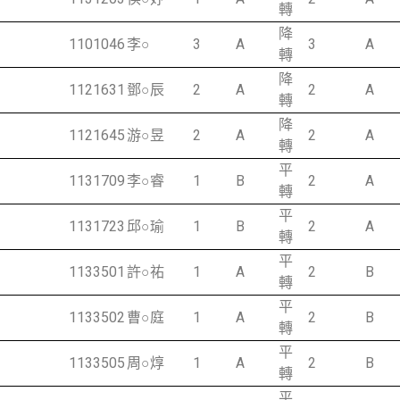
轉
降
1101046
李○
3
A
3
A
轉
降
1121631
鄧○辰
2
A
2
A
轉
降
1121645
游○昱
2
A
2
A
轉
平
1131709
李○睿
1
B
2
A
轉
平
1131723
邱○瑜
1
B
2
A
轉
平
1133501
許○祐
1
A
2
B
轉
平
1133502
曹○庭
1
A
2
B
轉
平
1133505
周○焞
1
A
2
B
轉
平