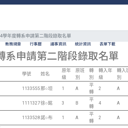
14學年度轉系申請第二階段錄取名單
教務規章
行事曆
議事資訊
統計資訊
表單下載
度轉系申請第二階段錄取名單
原年
原班
轉
轉入年
轉入
學號
姓名
級
別
別
級
別
平
1133555
那○坦
1
A
2
A
轉
平
1111327
徐○銘
3
B
4
A
轉
平
1133528
諾○布
1
A
2
A
轉