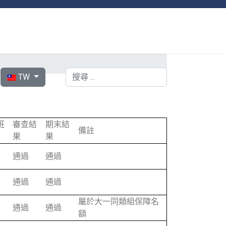
選擇你的語言
搜索
TW
班
審查結
期末結
備註
果
果
通過
通過
通過
通過
屬於大一同類組保障名
通過
通過
額