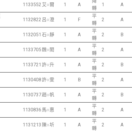
降
1133552
艾○爾
1
A
1
A
轉
班
平
1132822
呂○澄
1
F
2
A
轉
平
1132051
石○靜
1
A
2
B
轉
平
1133705
魏○閎
1
A
2
A
轉
平
1133721
許○升
1
A
2
B
轉
平
1130408
許○雯
1
B
2
A
轉
平
1130737
趙○帆
1
A
2
B
轉
平
1130836
馬○惠
1
A
2
A
轉
平
1131213
陳○圻
1
A
2
A
轉