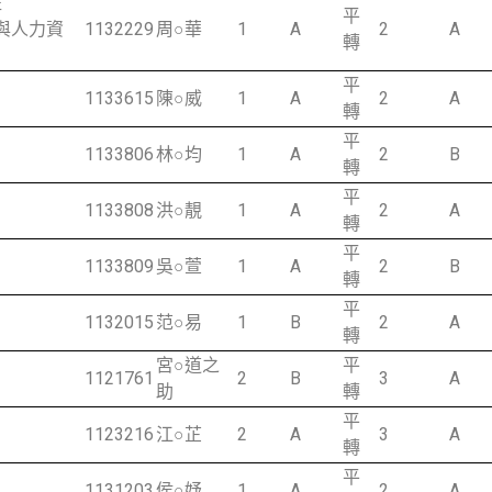
班
平
銷與人力資
1132229
周○華
1
A
2
A
轉
平
1133615
陳○威
1
A
2
A
轉
平
1133806
林○均
1
A
2
B
轉
平
1133808
洪○靚
1
A
2
A
轉
平
1133809
吳○萱
1
A
2
B
轉
平
1132015
范○易
1
B
2
A
轉
宮○道之
平
1121761
2
B
3
A
助
轉
平
1123216
江○芷
2
A
3
A
轉
平
1131203
侯○妤
1
A
2
A