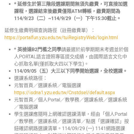
*
延修生於第三階段選課期間無須先繳費，可直接加選
課程，選課結束後繳費僅限ATM轉帳，繳費期間為
114/9/23（二）~114/9/29（一）下午15:30截止。
延修生繳費明細查詢路徑（註冊繳費單）：
https://portalfun.yzu.edu.tw/tuiRegistryWeb/login.html
*
英檢達
B2
門檻之同學
請最遲於前學期期末考週並於個
人PORTAL語言證照專區提交成績，由國際語言文化中
心抓取名單(僅抓取大四以下學生)。
114/09/05
（五）大三以下同學開始選課，全校選課。
選課系統路徑：
元智首頁／選課系統／電腦選課
https://isdna1.yzu.edu.tw/Cnstdsel/default.aspx
元智首頁／個人Portal／教學務／選課系統／選課系統
／電腦選課
學生選課應隨時上網確認選課清單，經由「個人Portal
／教學務／選課系統／選課清單／點選「選課確認」按
鈕確認網路選課清單。114/09/29 (一) 1141網路選課