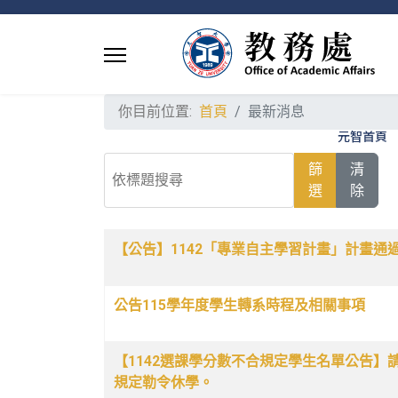
你目前位置:
首頁
最新消息
元智首頁
依標題搜尋
篩
清
選
除
文章列表
名稱
發佈日期
【公告】1142「專業自主學習計畫」計畫通
公告115學年度學生轉系時程及相關事項
【1142選課學分數不合規定學生名單公告】請
規定勒令休學。