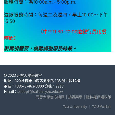
服務時間：為10:00a.m.~5:00p.m.
遠銀服務時間：每週二及週四，早上10:00～下午
13:30
（中午11:30~12:00遠銀行員用餐
時間）
將再視需要，機動調整服務時段。
© 2023 元智大學秘書室
地址：320 桃園市中壢區遠東路 135 號六館12樓
電話：+886-3-463-8800 分機：2213
Email：
sodept@saturn.yzu.edu.tw
元智大學官方網頁
｜
捐資興學
｜
隱私權保護政策
Yzu University
｜
YZU Portal