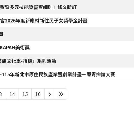
獎暨多元技能獎審查細則」條文新訂
會2026年度新應材新住民子女獎學金計畫
單
KAPAH美術獎
美族文化季-拾穗」系列活動
-115年新北市原住民族產業暨創業計畫－原青辯論大賽
3
14
15
16