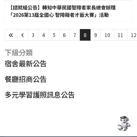
【諮就組公告】轉知中華民國智障者家長總會辦理
「2026第13屆全國心 智障礙者才藝大賽」活動
3
4
5
6
7
8
9
10
11
12
第 8 頁，共 438 頁
下級分類
宿舍最新公告
餐廳招商公告
多元學習護照訊息公告