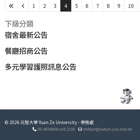
1
2
3
4
5
6
7
8
9
10
第 4 頁，共 438 頁
下級分類
宿舍最新公告
餐廳招商公告
多元學習護照訊息公告
© 2026 元智大學 Yuan Ze University - 學務處
03-4638800 ext.2238
stdept@saturn.yzu.edu.tw