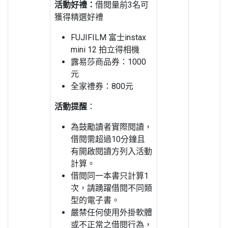
活動好禮：
借閱量前3名可
獲得精選好禮
FUJIFILM 富士instax
mini 12 拍立得相機
露易莎商品券：1000
元
全家禮券：800元
活動提醒
：
為鼓勵讀者實際閱讀，
借閱需超過10分鐘且
有開啟閱讀方列入活動
計算。
借閱同一本書只計算1
次，請踴躍借閱不同類
型的電子書。
嚴禁任何使用外掛軟體
或不正常之借閱行為，