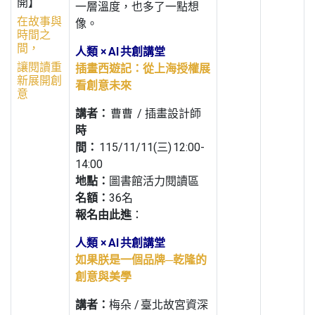
開】
一層溫度，也多了一點想
在故事與
像。
時間之
間，
人類 × AI 共創講堂
讓閱讀重
插畫西遊記：從上海授權展
新展開創
看創意未來
意
講者：
曹曹 / 插畫設計師
時
間：
115/11/11(三) 12:00-
14:00
地點：
圖書館活力閱讀區
名額：
36名
報名由此進
：
人類 × AI 共創講堂
如果朕是一個品牌─乾隆的
創意與美學
講者：
梅朵 / 臺北故宮資深