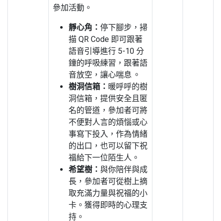
參加活動。
靜心角：
停下腳步，掃
描 QR Code 即可跟著
語音引導進行 5-10 分
鐘的呼吸練習，跟著語
音放空，讓心喘息 。
樹洞信箱：
暖呼呼的樹
洞信箱，提供安全且匿
名的管道，參加者可將
不便對人言的煩惱或心
事寫下投入，作為情緒
的出口，也可以留下祝
福給下一位陌生人。
希望樹：
與你陪伴與成
長，參加者可從樹上摘
取充滿力量與祝福的小
卡。獲得即時的心理支
持。