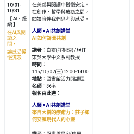
在美感與閱讀中慢慢安定。
10/01-
10/31
在創作、哲學與療癒之間，
【 AI．緩
閱讀陪伴我們思考與感受。
讀 】
人類 × AI 共創講堂
在AI與閱
讀之
AI 如何詩圖共創
間，
講者：
白靈(莊祖煌) / 現任
讓感受慢
東吳大學中文系副教授
慢沉澱
時間：
115/10/07(三) 12:00-14:00
地點：
圖書館活力閱讀區
名額
：36名
報名由此進：
人類 × AI 共創講堂
來自大樹的療癒力：莊子如
何安頓現代人的心靈
講者：
厭世哲學家(申晏