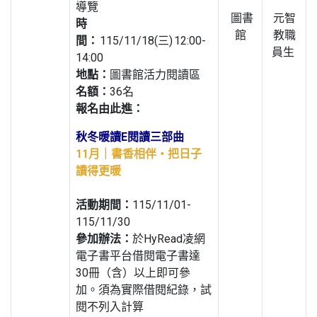
導覽
圖書
元智
時
館
教職
間：
115/11/18(三) 12:00-
員生
14:00
地點：
圖書館活力閱讀區
名額：
36名
報名由此進：
秋冬暖讀E閱讀三部曲
11月｜書香相伴・把日子
讀得更暖
活動期間：
115/11/01-
115/11/30
參加辦法：
於HyRead凌網
電子書平台借閱電子書達
30冊（含）以上即可參
加。須為實際借閱紀錄，試
閱不列入計算