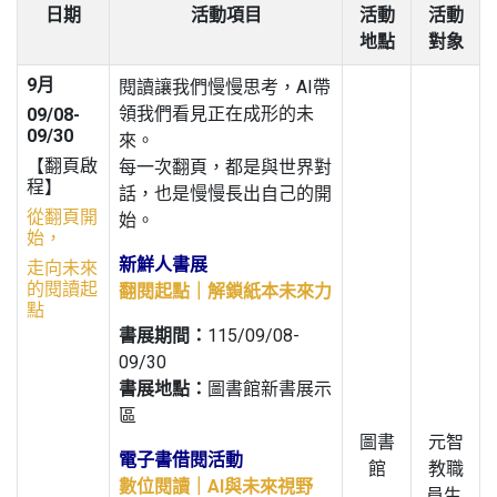
日期
活動項目
活動
活動
地點
對象
9月
閱讀讓我們慢慢思考，AI帶
領我們看見正在成形的未
09/08-
09/30
來。
【翻頁啟
每一次翻頁，都是與世界對
程】
話，也是慢慢長出自己的開
從翻頁開
始。
始，
新鮮人書展
走向未來
的閱讀起
翻閱起點｜解鎖紙本未來力
點
書展期間：
115/09/08-
09/30
書展地點：
圖書館新書展示
區
圖書
元智
電子書借閱活動
館
教職
數位閱讀｜AI與未來視野
員生