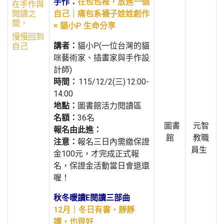
手作：
在包包裡，放進一個
在手作與
閱讀之
自己｜痛包系襪子娃娃創作
間，
× 貓小P 生命分享
慢慢回到
講者：
貓小P(一位台灣的貓
自己
咪藝術家、插畫家與手作設
計師)
時間：
115/12/2(三) 12:00-
14:00
地點：
圖書館活力閱讀區
名額：
36名
圖書
元智
報名由此進：
館
教職
注意：
報名三日內需繳保證
員生
金100元，才完成正式報
名，保證金活動當日會退還
喔！
秋冬暖讀E閱讀三部曲
12月｜冬日有書・靜靜
讀，也很好