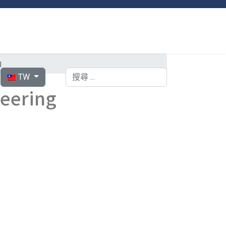
g
選擇你的語言
搜索
TW
eering