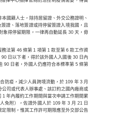
情指揮中心指揮官為防治控制疫情需要，得實
臺的非本國籍人士，除持居留證、外交公務證明、
，以免簽證、落地簽證或持停留簽證入境我國，且
等對象得停留期限，一律再自動延長 30 天，毋
 46 條第 1 項第 1 款至第 6 款工作資
90 日以下者，得於該外國人入國後 30 日內
90 日者，外國人仍應符合本標準第 5 條第
疫，減少人員跨境流動，於 109 年 3 月
分公司或代表人辦事處、該訂約之國內廠商或
前 1 年內履約工作期間與當次申請工作期間累
，佐證外國人於 109 年 3 月 21 日
 款規定限制，惟其工作許可期限應至外交部公告