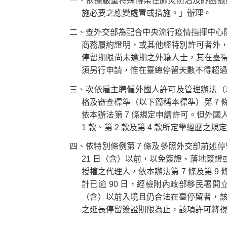
一、依據嚴重特殊傳染性肺炎防治及紓困振
施必要之應變處置或措施。」辦理。
二、查外交部為配合中央流行疫情指揮中心防疫
商務履約證明，或其他經特別許可者外，一
停留期限尚未逾期之外籍人士，其在臺得停留
須另行申請，惟在臺總停留天數不得超過 
三、次依雇主聘僱外國人許可及管理辦法（以下簡稱
格及審查標準（以下簡稱本標準）第 7 條
依本辦法第 7 條規定申請許可。但外國人
1 款、第 2 款及第 4 款所定學經歷之規
四、依特別條例第 7 條及參照外交部前述停
21 日（含）以前，以免簽證、落地簽
授權之代理人，依本辦法第 7 條及第 
計已逾 90 日，經檢附內政部移民署開立
（含）以前入境且仍合法在臺停留者，該等外
之延長停留簽證期限為止，該項許可將