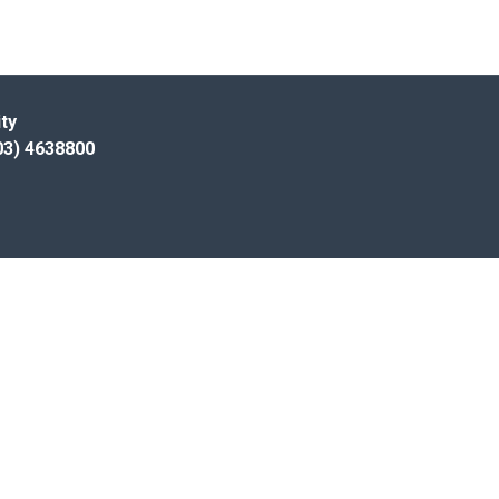
ty
) 4638800