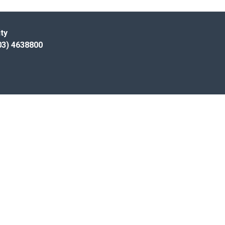
ty
) 4638800