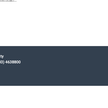
ty
) 4638800