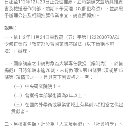
日起至112年12月29日止受理推薦，屆時請備文並填具推薦
書及檢送著作到部，逾期不予受理（以郵戳為憑），並請惠
予辦理公告及相關推薦作業事宜，請查照轉知。
說明：
一、依112年11月24日臺教高（五）字第1122203070A號
令修正發布「教育部設置國家講座辦法（以下簡稱本辦
法）」辦理。
二、國家講座之申請對象為大學專任教授（編制內），於旨
揭截止日時年齡未逾70歲，未有教師法第14條第1項或第15
條第1項情形之一，且具有下列資格之一者：
（一）中央研究院院士。
（二）曾獲得本部學術獎滿3年以上。
（三）在國內外學術或專業領域上有與前2項相當之傑出
貢獻者。
三、另核准名額，計分為「人文及藝術」、「社會科學」、