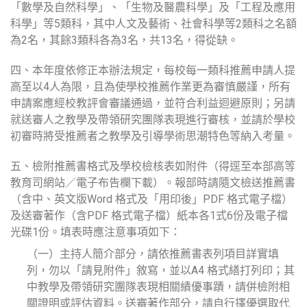
「數學及自然科學」、「生物及醫農科學」及「工程及應用
科學」等5類科，其中人文及藝術、社會科學等2類科之名額
為2名，其餘3類科各為3名，共13名，得從缺。
四、本年度依修正本辦法規定，每校每一類科推薦申請人提
高至以4人為限，且為使學校推薦作業更為審慎嚴謹，所有
申請案應經校教評會審議通過，並符合利益迴避原則；另請
就送審人之教學及帶領研究團隊表現進行審核，並請於學校
初審時將受推薦者之教學及引導學術思潮特色等納入考量。
五、檢附推薦書格式及學校檢核表如附件（得逕至本部高等
教育司網站／電子布告欄下載）。報部時請隨文檢送推薦書
（含中、英文版
Word
格式及「用印後」
PDF
格式電子檔）
及送審著作（含
PDF
格式電子檔）紙本各1式6份及電子檔
光碟1份。填表時應注意事項如下：
（一）主持人簡介部分，請依推薦書表列項目詳實填
列，勿以「請見附件」敘寫，並以
A4
格式繕打列印；其
中教學及帶領研究團隊表現相關績優事蹟，請併檢附相
關證明或評估資料。送審著作部分，請自行擇優選取代