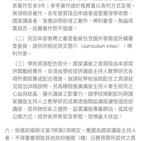
表著作至多5件；參考著作請於推薦書以表列方式呈現，
無須檢送著作。去年度曾提出申請者或曾獲得學術獎、
國家講座者，皆應註明新增之著作，俾利審查。無論得
獎與否，送審著作恕不退還。
（二）另因本部敦聘之審查委員包含國外華裔或外籍審
查委員，請併同檢送英文簡介（
curriculum vitae
），俾
利作業。
（三）學校資源配合部分，國家講座之資源除由本部提
供獎勵經費外，尚須由學校提供講座主持人教學研究各
項所需經費或配合措施，故請就學校協助配合之資源狀
況提出詳細說明，另為積極推廣講座主持人畢生研究之
心血與結晶、擴大講座之影響力，請學校規劃如何將國
家講座主持人之教學研究成果透過開設講座課程或巡迴
講座、提供跨校系之選修、設置講座專屬網站，或其他
公開方式，提供各界修習及參閱，發揮最大效益。
六、依據前揭辦法第7條第2項規定，獲選為國家講座主持人
者，不得重複領取其他政府機關（構）公務預算所提供之獎