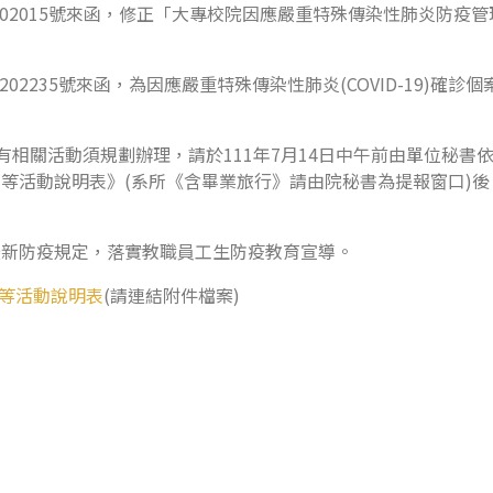
12202015號來函，修正「大專校院因應嚴重特殊傳染性肺炎防
2202235號來函，為因應嚴重特殊傳染性肺炎(COVID-19)
如有相關活動須規劃辦理，請於111年7月14日中午前由單位秘
育等活動說明表》(系所《含畢業旅行》請由院秘書為提報窗口)
最新防疫規定，落實教職員工生防疫教育宣導。
等活動說明表
(請連結附件檔案)