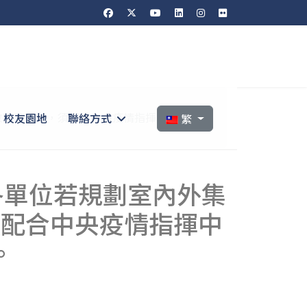
選擇你的語言
外教育等活動，須配合中央疫情指揮中心發布之
校友園地
聯絡方式
繁
，各單位若規劃室內外集
須配合中央疫情指揮中
。