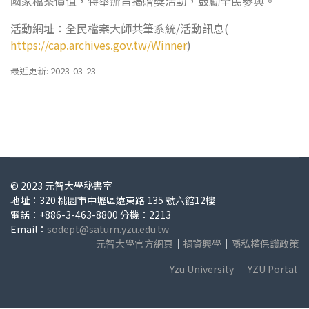
國家檔案價值，特舉辦旨揭贈獎活動，鼓勵全民參與。
活動網址：全民檔案大師共筆系統/活動訊息(
https://cap.archives.gov.tw/Winner
)
最近更新: 2023-03-23
© 2023 元智大學秘書室
地址：320 桃園市中壢區遠東路 135 號六館12樓
電話：+886-3-463-8800 分機：2213
Email：
sodept@saturn.yzu.edu.tw
元智大學官方網頁
｜
捐資興學
｜
隱私權保護政策
Yzu University
｜
YZU Portal