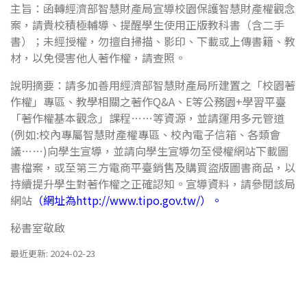
主旨：函轉經濟部智慧財產局宣導校園保護智慧財產權觀念
案，請貴校積極輔導、提醒學生使用正版教科書（含二手
書）；未經授權，勿擅自掃描、影印、下載或上傳書籍、教
材，以免侵害他人著作權，請查照。
說明摘要：請多加善用經濟部智慧財產局所建置之「校園著
作權」專區、教學相關之著作Q&A、E等公務園+學習平臺
「著作權基本觀念」課程……等資源，並請運用多元管道
(例如:校內專屬智慧財產權專區、校內電子信箱、各類會
議……)向學生宣導，並請向學生宣導勿至侵權網站下載圖
書檔案，或至第三方電商平臺銷售及購買盜版圖書商品，以
持續提升學生對著作權之正確認知。宣導資料，請參閱該局
網站
（網址為
http://www.tipo.gov.tw/
）。
秘書室敬啟
最近更新: 2024-02-23