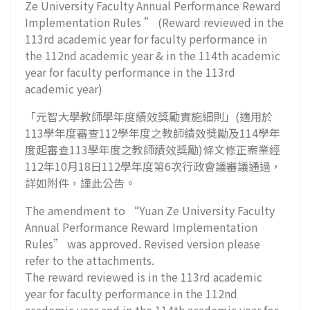
Ze University Faculty Annual Performance Reward
Implementation Rules ” (Reward reviewed in the
113rd academic year for faculty performance in
the 112nd academic year & in the 114th academic
year for faculty performance in the 113rd
academic year)
「元智大學教師學年度績效獎勵實施細則」(適用於
113學年度審查112學年度之教師績效獎勵及114學年
度起審查113學年度之教師績效獎勵)條文修正案業經
112年10月18日112學年度第6次行政會議審議通過，
詳如附件，謹此公告。
The amendment to “Yuan Ze University Faculty
Annual Performance Reward Implementation
Rules” was approved. Revised version please
refer to the attachments.
The reward reviewed is in the 113rd academic
year for faculty performance in the 112nd