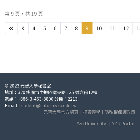
第 9 頁，共 19 頁
4
5
6
7
8
9
10
11
12
1
© 2023 元智大學秘書室
地址：320 桃園市中壢區遠東路 135 號六館12樓
電話：+886-3-463-8800 分機：2213
Email：
sodept@saturn.yzu.edu.tw
元智大學官方網頁
｜
捐資興學
｜
隱私權保護政策
Yzu University
｜
YZU Portal