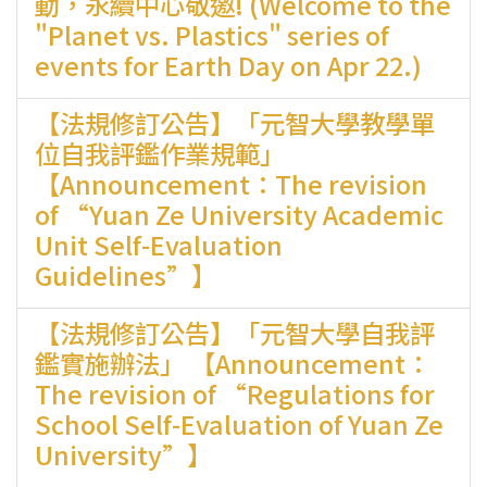
動，永續中心敬邀! (Welcome to the
"Planet vs. Plastics" series of
events for Earth Day on Apr 22.)
【法規修訂公告】「元智大學教學單
位自我評鑑作業規範」
【Announcement：The revision
of “Yuan Ze University Academic
Unit Self-Evaluation
Guidelines”】
【法規修訂公告】「元智大學自我評
鑑實施辦法」 【Announcement：
The revision of “Regulations for
School Self-Evaluation of Yuan Ze
University”】