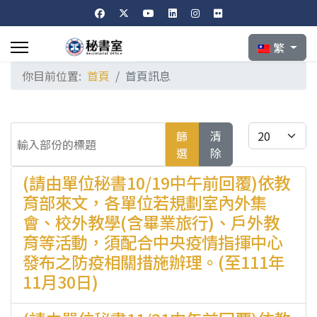
選擇你的語言
繁
你目前位置:
首頁
首頁訊息
輸入部份的標題
每頁顯示條數
篩
清
選
除
(請由單位秘書10/19中午前回覆)依教
育部來文，各單位若規劃室內外集
會、校外教學(含畢業旅行)、戶外教
育等活動，須配合中央疫情指揮中心
發布之防疫相關措施辦理。(至111年
11月30日)