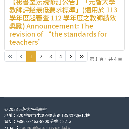
【秘書室法規修訂公告】「元智大學
教師評鑑最低要求標準」(適用於 113
學年度起審查 112 學年度之教師績效
獎勵) Announcement: The
revision of “the standards for
teachers’
1
2
3
4
第 1 頁，共 4 頁
© 2023 元智大學秘書室
地址：320 桃園市中壢區遠東路 135 號六館12樓
電話：+886-3-463-8800 分機：2213
Email：
sodept@saturn.yzu.edu.tw